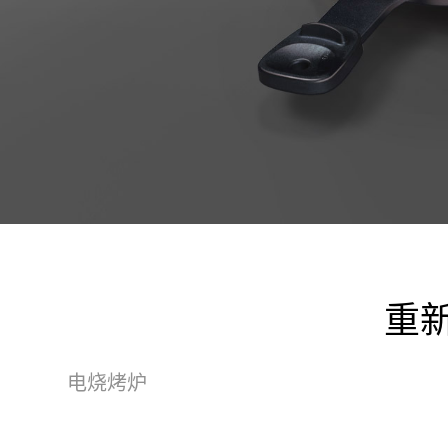
重
电烧烤炉