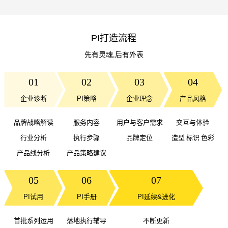
PI打造流程
先有灵魂,后有外表
01
02
03
04
企业诊断
PI策略
企业理念
产品风格
品牌战略解读
服务内容
用户与客户需求
交互与体验
行业分析
执行步骤
品牌定位
造型 标识 色彩
产品线分析
产品策略建议
05
06
07
PI试用
PI手册
PI延续&进化
首批系列运用
落地执行辅导
不断更新